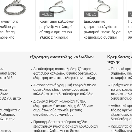
τ ανάρτησης
Κρατητήρα καλωδίων
Διακοσμητικό
Πρ
λωδίου για
με γάντζο για ελαφρύ
χρωματισμό Αγκίστρι
επ
ποθέτηση
σύστημα κρεμασμού
φωτισμού Συσκευές για
ερ
γραφικής
Υλικό:
zink κράμα
κρεμασμένο σύστημα
σύ
ικό:
Άλλες χημικές
μέγεθος:
46*21mm
ΥΛΟΔΟΣ:
Άλλες χημικές
Κα
σίες
Rec. σύρμα:
Ø1-1.8mm
ουσίες
Αγ
γεθος:
46*21mm
Επεξεργασία
Μέγεθος:
46*21mm
εξ
εξάρτηση αναστολής καλωδίων
Κρεμώντας 
c. σύρμα:
Ø1-1.8mm
επιφάνειας:
Νικέλιο /
Rec. σύρμα:
Ø1-1.8mm
Υλ
τέχνης
εξεργασία
Χρωμικό / Σατέν
Επεξεργασία
χα
ων
Διευθετήσιμη ανασταλμένη εξάρτηση
Εταιρικά κρ
ιφάνειας:
Νικέλιο /
Ασημένιο
επιφάνειας:
Νικέλιο /
Επ
ου/πένσες
φωτισμού καλωδίων ύψους ορείχαλκου,
σημαδιών κα
ωμικό / Σατέν
Χρωμικό / Σατέν
επ
ε το Μ 6
εξάρτηση ανώτατης ελαφριά αναστολής
το κομψό απλ
ημένιο
Ασημένιο
Χρ
Αντιοξειδωτική γραμμική ελαφριά πένσα
Ορείχαλκου υ
Ασ
στρες
ορείχαλκου εξαρτήσεων αναστολής
τέχνης κρεμώ
Μέ
δίων
καλωδίων με το διευθετήσιμο καλώδιο
πενσών καλω
Σύ
32 χιλ. με το
διευθετήσιμο
1
Διαγώνια ένωση καλωδίων τύπων
εξαρτήσεων Υ αναστολής χαλύβδινων
Ανθεκτικά κ
 συστήματα Ø
συρμάτων δύο ποδιών με τους
τέχνης ορείχ
λειδαριών
αιφνιδιαστικούς γάντζους
εξαρτήσεων 
ιλ. με την
διευθετήσιμο
Προσαρμόστε το αισθητικό σχέδιο
εξαρτήσεων ένωσης δοχείων λουλουδιών
Κρεμώντας σ
σκαφών
χρώματος λήξης για το δοχείο
καλωδίων ανο