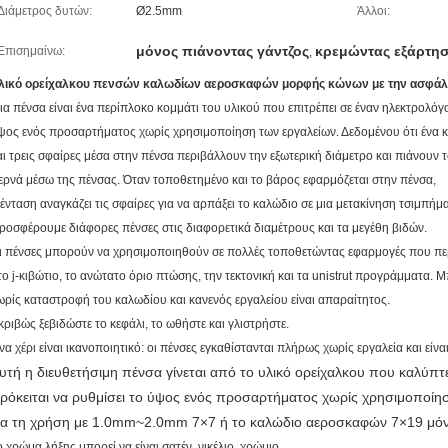
Διάμετρος δυτών:
Ø2.5mm
Άλλοι:
μόνος πιάνοντας γάντζος
κρεμώντας εξάρτη
Επισημαίνω:
,
λικό ορείχαλκου πενσών καλωδίων αεροσκαφών μορφής κώνων με την ασφάλ
ια πένσα είναι ένα περίπλοκο κομμάτι του υλικού που επιτρέπει σε έναν ηλεκτρολόγο
ψος ενός προσαρτήματος χωρίς χρησιμοποίηση των εργαλείων. Δεδομένου ότι ένα κ
αι τρεις σφαίρες μέσα στην πένσα περιβάλλουν την εξωτερική διάμετρο και πιάνουν
ερνά μέσω της πένσας. Όταν τοποθετημένο και το βάρος εφαρμόζεται στην πένσα,
 ένταση αναγκάζει τις σφαίρες για να αρπάξει το καλώδιο σε μια μετακίνηση τσιμπήμ
ροσφέρουμε διάφορες πένσες στις διαφορετικά διαμέτρους και τα μεγέθη βιδών.
ι πένσες μπορούν να χρησιμοποιηθούν σε πολλές τοποθετώντας εφαρμογές που πε
το j-κιβώτιο, το ανώτατο όριο πτώσης, την τεκτονική και τα unistrut προγράμματα
ωρίς καταστροφή του καλωδίου και κανενός εργαλείου είναι απαραίτητος.
κριβώς ξεβιδώστε το κεφάλι, το ωθήστε και γλιστρήστε.
να χέρι είναι ικανοποιητικό: οι πένσες εγκαθίστανται πλήρως χωρίς εργαλεία και είνα
υτή η διευθετήσιμη πένσα γίνεται από το υλικό ορείχαλκου που καλύπτε
ρόκειται να ρυθμίσει το ύψος ενός προσαρτήματος χωρίς χρησιμοποίη
ια τη χρήση με 1.0mm~2.0mm 7×7 ή το καλώδιο αεροσκαφών 7×19 μόν
ο χρώμα λήξης μπορεί να είναι σατέν, νικέλιο, χρώμιο,