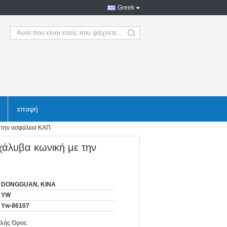
Greek
search
επαφή
 την ασφάλεια ΚΑΠ
χάλυβα κωνική με την
DONGGUAN, ΚΙΝΑ
YW
Yw-86107
λής Όροι: