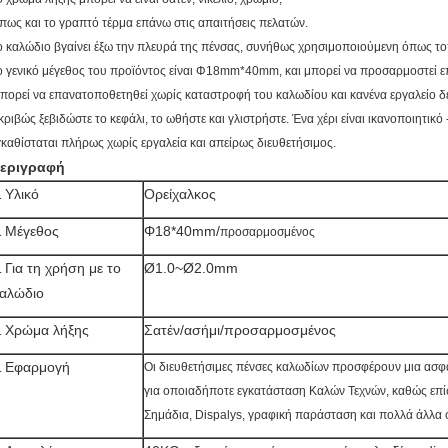
πως και το γραπτό τέρμα επάνω στις απαιτήσεις πελατών.
ο καλώδιο βγαίνει έξω την πλευρά της πένσας, συνήθως χρησιμοποιούμενη όπως το
ο γενικό μέγεθος του προϊόντος είναι Φ18mm*40mm, και μπορεί να προσαρμοστεί ε
πορεί να επανατοποθετηθεί χωρίς καταστροφή του καλωδίου και κανένα εργαλείο δε
κριβώς ξεβιδώστε το κεφάλι, το ωθήστε και γλιστρήστε. Ένα χέρι είναι ικανοποιητικό -
γκαθίσταται πλήρως χωρίς εργαλεία και απείρως διευθετήσιμος.
εριγραφή
Υλικό
Ορείχαλκος
.
Μέγεθος
Φ18*40mm/
.
προσαρμοσμένος
Για τη χρήση με το
Ø1.0~Ø2.0mm
.
αλώδιο
Χρώμα λήξης
Σατέν/ασήμι/προσαρμοσμένος
.
Εφαρμογή
Οι διευθετήσιμες πένσες καλωδίων προσφέρουν μια ασφ
.
για οποιαδήποτε εγκατάσταση Καλών Τεχνών, καθώς επί
Σημάδια, Dispalys, γραφική παράσταση και πολλά άλλα σ