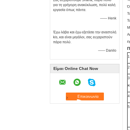
Σας ευχαριστούμε Shana, πάρα πολύ
για τη γρήγορη ανακύκλωση, πολύ καλή
Ό
εργασία όπως πάντα.
Τ
—— Henk
Τ
Μ
Έχω λάβει και έχω εξετάσει την αναστολή
Α
kis, και είναι μεγάλοι, σας ευχαριστούν
ε
πάρα πολύ.
Π
—— Danilo
1
2
Είμαι Online Chat Now
3
κ
4
5