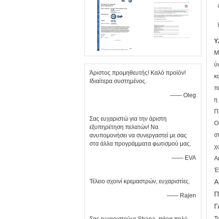
Υ
Μ
ύ
Άριστος προμηθευτής! Καλό προϊόν!
κ
Ιδιαίτερα συστημένος.
π
—— Oleg
η
Π
Σας ευχαριστώ για την άριστη
Ο
εξυπηρέτηση πελατών! Να
σ
ανυπομονήσει να συνεργαστεί με σας
στα άλλα προγράμματα φωτισμού μας.
χ
—— EVA
Α
Έ
Τέλειο σχοινί κρεμαστρών, ευχαριστίες.
Α
Π
—— Rajen
Γ
Τ