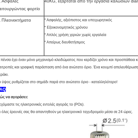
Ασφαλές
40KG, εξαρτάται από την εργασία καλωδίων dia
.
ειτουργώντας φορτίο
Πλεονεκτήματα
* Ασφαλής, αξιόπιστος και υποχωρητικός
.
* Εξοικονομητικός χρόνου
* Απλός χρήση χεριών χωρίς εργαλεία
* Απείρως διευθετήσιμος
 πένσα έχει έναν μόνο μηχανισμό κλειδώματος που κερδίζει χρόνο και προσπάθεια 
πιτροπές και γραφική παράσταση από ένα ανώτατο όριο. Ένα κουμπί απελευθέρωση
εράκι.
ο ύψος ρυθμίζεται στο σημάδι παρά στο ανώτατο όριο - καταλληλότερο!
AQ
ώς να αγοράσει:
εχόμαστε τις ηλεκτρονικές εντολές αγοράς το (POs).
ι όλες έρευνές σας θα απαντηθούν με ηλεκτρονικό ταχυδρομείο μέσα σε 24 ώρες.