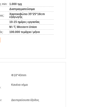
ς min:
1.000 τμχ
Διαπραγματεύσιμα
Χαρτοκιβώτιο 35*25*18cm
ιες:
εξαγωγής
10-15 ημέρες εργασίας
Μ / Τ, Western Union
άς:
100.000 τεμάχια / μήνα
Φ18*40mm
Κανένα νήμα
:
ν:
Δευτερεύουσα έξοδος