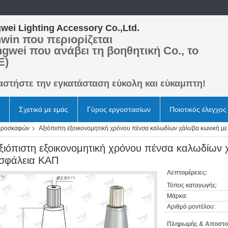
wei Lighting Accessory Co.,Ltd.
win που περιορίζεται
ngwei που ανάβει τη βοηθητική Co., το
Ε)
αστήστε την εγκατάσταση εύκολη και εύκαμπτη!
Σχετικά με εμάς
Γύρος εργοστασίων
Ποιοτικός έλεγχος
αεροσκαφών
Αξιόπιστη εξοικονομητική χρόνου πένσα καλωδίων χάλυβα κωνική με
ξιόπιστη εξοικονομητική χρόνου πένσα καλωδίων 
σφάλεια ΚΑΠ
Λεπτομέρειες:
Τόπος καταγωγής:
Μάρκα:
Αριθμό μοντέλου:
Πληρωμής & Αποστο