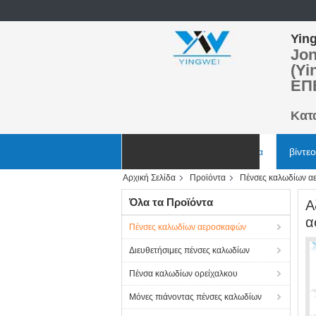
Ying
Jon
(Yi
ΕΠ
Κατ
Αρχική Σελίδα
Προϊόντα
βίντεο
Αρχική Σελίδα
Προϊόντα
Πένσες καλωδίων 
Ζητήστε ένα απόσπασμα
Όλα τα Προϊόντα
Α
α
Πένσες καλωδίων αεροσκαφών
Διευθετήσιμες πένσες καλωδίων
Πένσα καλωδίων ορείχαλκου
Μόνες πιάνοντας πένσες καλωδίων