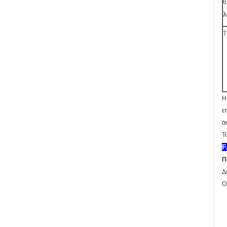
6
λ
7
Η
ε
α
Τ
F
Π
Δ
Ο