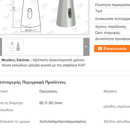
Ποσότητα παραγγελία
Τιμή:
Συσκευασία λεπτομέρε
Χρόνος παράδοσης:
Όροι πληρωμής:
Δυνατότητα προσφορ
Επικοινωνία
Μεγάλες Εικόνας :
Αξιόπιστη εξοικονομητική χρόνου
πένσα καλωδίων χάλυβα κωνική με την ασφάλεια ΚΑΠ
επτομερής Περιγραφή Προϊόντος
Υλικό:
Ορείχαλκος
Μέγεθος:
για τη διάμετρο
Ø1.0~Ø2.0mm
μέγεθος νημάτων
αλωδίων:
Τελειώστε το χρώμα:
Σατέν/ασήμι/προσαρμοσμένος
Έξοδος καλωδίω