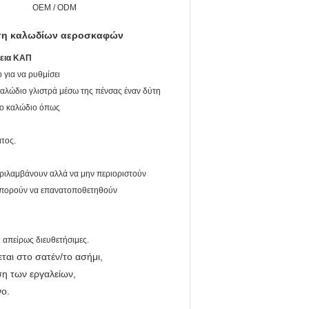
OEM / ODM
ση καλωδίων αεροσκαφών
εια ΚΑΠ
 για να ρυθμίσει
αλώδιο γλιστρά μέσω της πένσας έναν δύτη
 το καλώδιο όπως
ατος.
ριλαμβάνουν αλλά να μην περιοριστούν
. Μπορούν να επανατοποθετηθούν
ι απείρως διευθετήσιμες.
ται στο σατέν/το ασήμι,
ση των εργαλείων,
ο.