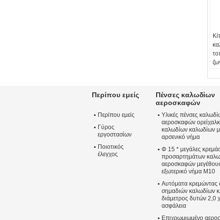
Κί
κα
το
ζω
Υλ
ου
Μέ
Περίπου εμείς
Πένσες καλωδίων
Re
αεροσκαφών
Επ
Περίπου εμείς
Υλικές πένσες καλωδί
επ
αεροσκαφών ορείχαλκ
Χρ
Γύρος
καλωδίων καλωδίων μ
Ασ
εργοστασίων
αρσενικό νήμα
Ποιοτικός
Φ 15 * μεγάλες κρεμά
έλεγχος
προσαρτημάτων καλω
αεροσκαφών μεγέθους 
εξωτερικό νήμα M10
Αυτόματα κρεμώντας
σημαδιών καλωδίων κ
διάμετρος δυτών 2,0 χ
ασφάλεια
Επιχρωμιωμένο αερο