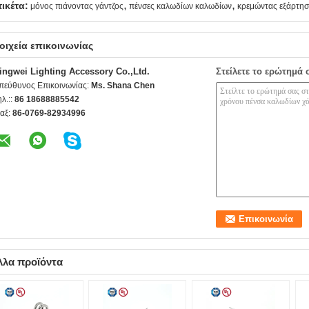
,
,
τικέτα:
μόνος πιάνοντας γάντζος
πένσες καλωδίων καλωδίων
κρεμώντας εξάρτη
οιχεία επικοινωνίας
ingwei Lighting Accessory Co.,Ltd.
Στείλετε το ερώτημά 
πεύθυνος Επικοινωνίας:
Ms. Shana Chen
ηλ.::
86 18688885542
αξ:
86-0769-82934996
λλα προϊόντα