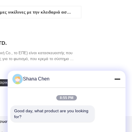
Καλωδίων δευτερεύουσες πένσες καλωδίων εξόδων διευθετήσιμες νικέλινες με την κλειδαριά ασφάλειας
TD.
τική Co., το ΕΠΕ) είναι κατασκευαστής που
 για το φωτισμό, που κρεμά το σύστημα ...
Shana Chen
αιρικά νέα
επαφή
8:55 PM
Good day, what product are you looking 
for?
συστήματα
Μας ελάτε σε
επαφή με