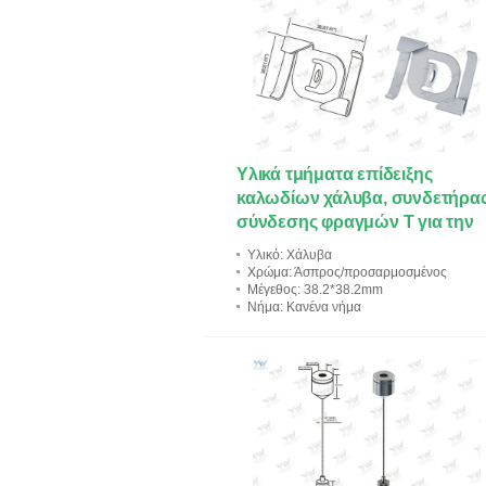
Υλικά τμήματα επίδειξης
καλωδίων χάλυβα, συνδετήρα
σύνδεσης φραγμών Τ για την
αναστολή των σημαδιών
Υλικό
: Χάλυβα
Χρώμα
: Άσπρος/προσαρμοσμένος
Μέγεθος
: 38.2*38.2mm
Νήμα
: Κανένα νήμα