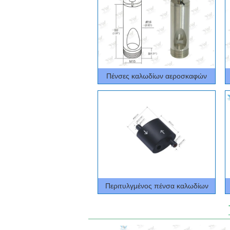
Πένσες καλωδίων αεροσκαφών
Περιτυλγμένος πένσα καλωδίων