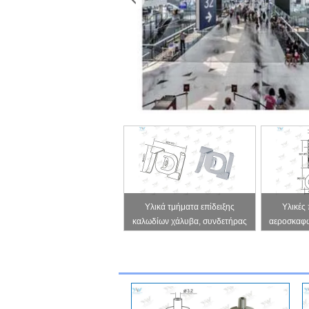
Υλικά τμήματα επίδειξης
Υλικές
καλωδίων χάλυβα, συνδετήρας
αεροσκαφώ
σύνδεσης φραγμών Τ για την
πιάνοντας
αναστολή των σημαδιών