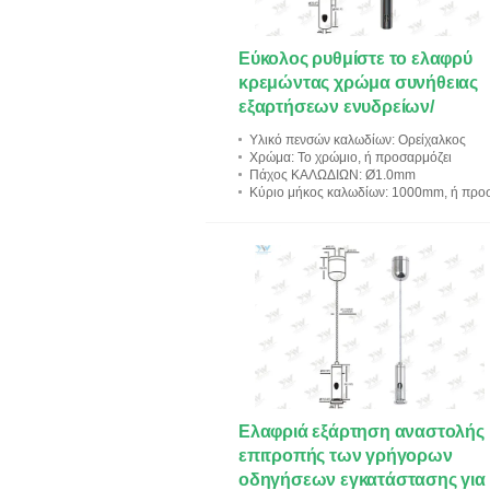
Εύκολος ρυθμίστε το ελαφρύ
κρεμώντας χρώμα συνήθειας
εξαρτήσεων ενυδρείων/
εξαρτήσεων αναστολής
Υλικό πενσών καλωδίων
: Ορείχαλκος
χαλύβδινων συρμάτων
Χρώμα
: Το χρώμιο, ή προσαρμόζει
Πάχος ΚΑΛΩΔΙΩΝ
: Ø1.0mm
Κύριο μήκος καλωδίων
: 1000mm, ή προσαρμόζου
Ελαφριά εξάρτηση αναστολής
επιτροπής των γρήγορων
οδηγήσεων εγκατάστασης για