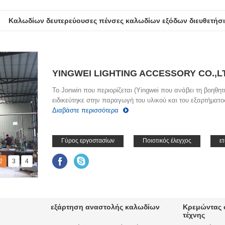
YINGWEI LIGHTING ACCESSORY CO.,L
Το Jonwin που περιορίζεται (Yingwei που ανάβει τη βοηθη
ειδικεύτηκε στην παραγωγή του υλικού και του εξαρτήματος
Διαβάστε περισσότερα
Γύρος εργοστασίων
Ποιοτικός έλεγχος
ετ
2
3
4
εξάρτηση αναστολής καλωδίων
Κρεμώντας 
τέχνης