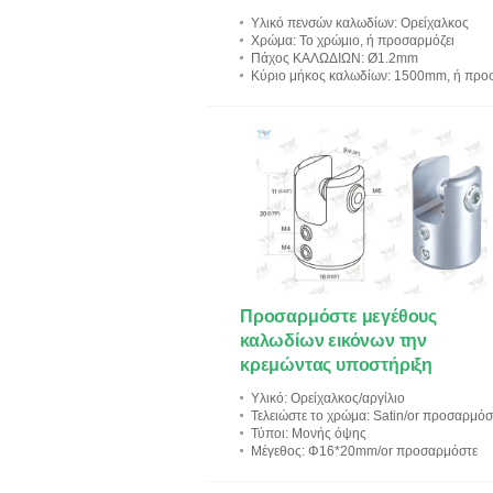
τα σχεδιαγράμματα αλουμινίο
Υλικό πενσών καλωδίων
: Ορείχαλκος
Χρώμα
: Το χρώμιο, ή προσαρμόζει
Πάχος ΚΑΛΩΔΙΩΝ
: Ø1.2mm
Κύριο μήκος καλωδίων
: 1500mm, ή προσαρμόζου
Προσαρμόστε μεγέθους
καλωδίων εικόνων την
κρεμώντας υποστήριξη
πλαισιωμένης επιτροπής
Υλικό
: Ορείχαλκος/αργίλιο
συστημάτων ενιαία
Τελειώστε το χρώμα
: Satin/or προσαρμόσ
Τύποι
: Μονής όψης
Μέγεθος
: Φ16*20mm/or προσαρμόστε