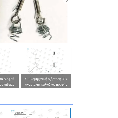
το ελαφρύ
Y - Βιομηχανική εξάρτηση 304
συνήθειας
αναστολής καλωδίων μορφής
δρείων/
ανοξείδωτο καλώδιο με το
αστολής
τέλος τραβερσών
ρμάτων