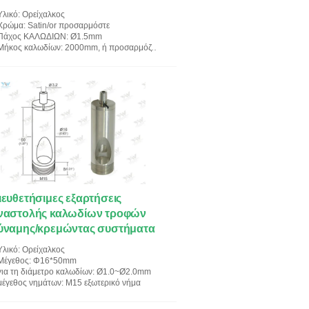
Υλικό
: Ορείχαλκος
Χρώμα
: Satin/or προσαρμόστε
Πάχος ΚΑΛΩΔΙΩΝ
: Ø1.5mm
Μήκος καλωδίων
: 2000mm, ή προσαρμόζουν
ιευθετήσιμες εξαρτήσεις
ναστολής καλωδίων τροφών
ύναμης/κρεμώντας συστήματα
αλύβδινων συρμάτων
Υλικό
: Ορείχαλκος
Μέγεθος
: Φ16*50mm
για τη διάμετρο καλωδίων
: Ø1.0~Ø2.0mm
μέγεθος νημάτων
: M15 εξωτερικό νήμα