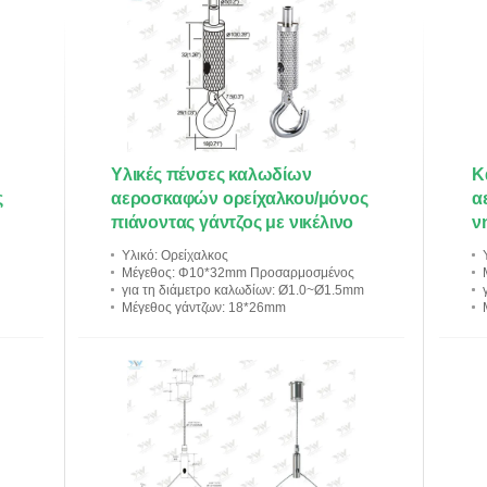
Υλικές πένσες καλωδίων
Κ
ς
αεροσκαφών ορείχαλκου/μόνος
α
πιάνοντας γάντζος με νικέλινο
ν
μ
Υλικό
: Ορείχαλκος
ε
Μέγεθος
: Φ10*32mm Προσαρμοσμένος
για τη διάμετρο καλωδίων
: Ø1.0~Ø1.5mm
Μέγεθος γάντζων
: 18*26mm