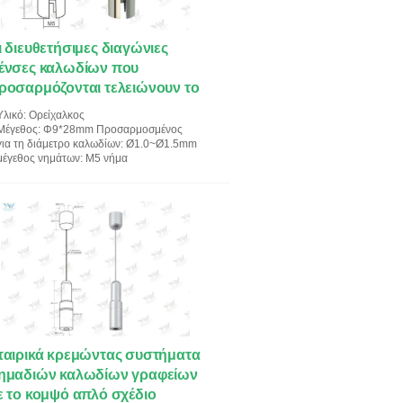
ι διευθετήσιμες διαγώνιες
ένσες καλωδίων που
ροσαρμόζονται τελειώνουν το
ρώμα για την εγκατάσταση
Υλικό
: Ορείχαλκος
έχνης
Μέγεθος
: Φ9*28mm Προσαρμοσμένος
για τη διάμετρο καλωδίων
: Ø1.0~Ø1.5mm
μέγεθος νημάτων
: M5 νήμα
ταιρικά κρεμώντας συστήματα
ημαδιών καλωδίων γραφείων
ε το κομψό απλό σχέδιο