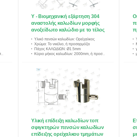
Y - Βιομηχανική εξάρτηση 304
Ο
αναστολής καλωδίων μορφής
π
ανοξείδωτο καλώδιο με το τέλος
π
τραβερσών
χ
Υλικό πενσών καλωδίων
: Ορείχαλκος
τ
Χρώμα
: Το νικέλιο, ή προσαρμόζει
Πάχος ΚΑΛΩΔΙΩΝ
: Ø1.5mm
ν
Κύριο μήκος καλωδίων
: 2000mm, ή προσαρμόζουν
Υλική επίδειξη καλωδίων τοπ
Ε
σφιγκτηρών πενσών καλωδίων
σ
επίδειξης ορείχαλκου τμημάτων
μ