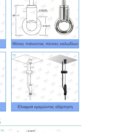
Μόνες πιάνοντας πένσες καλωδίων
Ελαφριά κρεμώντας εξάρτηση
ς