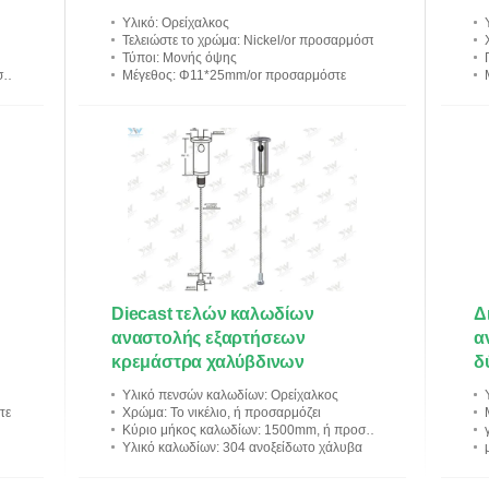
υ
Υλικό
: Ορείχαλκος
Τελειώστε το χρώμα
: Nickel/or προσαρμόστε
Τύποι
: Μονής όψης
ν
Μέγεθος
: Φ11*25mm/or προσαρμόστε
Diecast τελών καλωδίων
Δ
αναστολής εξαρτήσεων
α
κρεμάστρα χαλύβδινων
δ
συρμάτων υλικού διευθετήσιμη
χ
Υλικό πενσών καλωδίων
: Ορείχαλκος
τε
Χρώμα
: Το νικέλιο, ή προσαρμόζει
Κύριο μήκος καλωδίων
: 1500mm, ή προσαρμόζουν
Υλικό καλωδίων
: 304 ανοξείδωτο χάλυβα