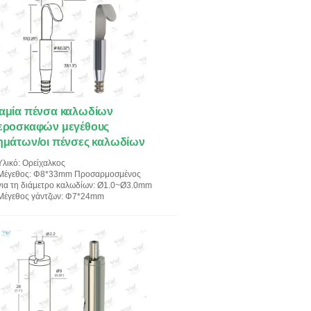
αμία πένσα καλωδίων
εροσκαφών μεγέθους
ημάτων/οι πένσες καλωδίων
ε το γάντζο εύκολο δεν
Υλικό
: Ορείχαλκος
γκαθιστά
Μέγεθος
: Φ8*33mm Προσαρμοσμένος
για τη διάμετρο καλωδίων
: Ø1.0~Ø3.0mm
Μέγεθος γάντζων
: Φ7*24mm