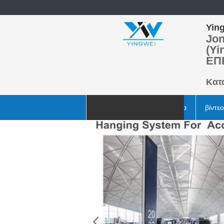
Ying
Jon
(Yi
ΕΠ
Κατ
Αρχική Σελίδα
Προϊόντα
βίντεο
Ζητήστε ένα απόσπασμα