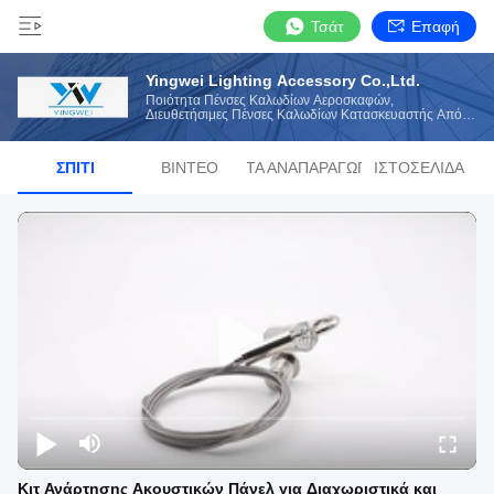
Τσάτ
Επαφή
Yingwei Lighting Accessory Co.,Ltd.
Ποιότητα Πένσες Καλωδίων Αεροσκαφών,
Διευθετήσιμες Πένσες Καλωδίων Κατασκευαστής Από
Την Κίνα
ΣΠΊΤΙ
ΒΊΝΤΕΟ
ΛΊΣΤΑ ΑΝΑΠΑΡΑΓΩΓΉΣ
ΙΣΤΟΣΕΛΊΔΑ
Κιτ Ανάρτησης Ακουστικών Πάνελ για Διαχωριστικά και