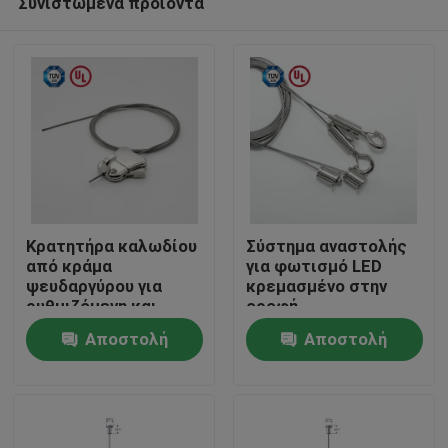
Συνιστώμενα προϊόντα
Κρατητήρα καλωδίου
Σύστημα αναστολής
από κράμα
για φωτισμό LED
ψευδαργύρου για
κρεμασμένο στην
ρυθμιζόμενη και
οροφή
Σπίτι
απεικόνιση εικόνας /
Αποστολή
Αποστολή
τέχνης
Προϊόντα
ερώτησης
ερώτησης
Βίντεο