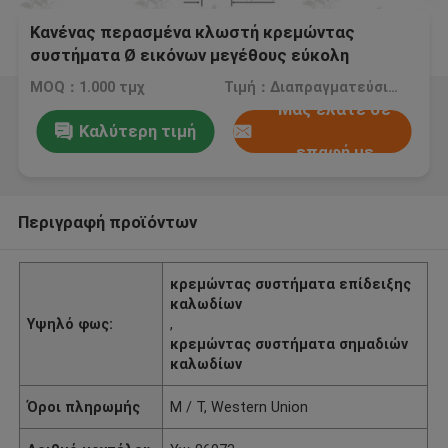
Κανένας περασμένα κλωστή κρεμώντας
συστήματα Ø εικόνων μεγέθους εύκολη
εγκατάσταση διαμέτρων δυτών 2,2 χιλ.
MOQ：1.000 τμχ
Τιμή：Διαπραγματεύσιμα
Μας ελάτε σε
Καλύτερη τιμή
επαφή με
Περιγραφή προϊόντων
κρεμώντας συστήματα επίδειξης
καλωδίων
Υψηλό φως:
,
κρεμώντας συστήματα σημαδιών
καλωδίων
Όροι πληρωμής
Μ / Τ, Western Union