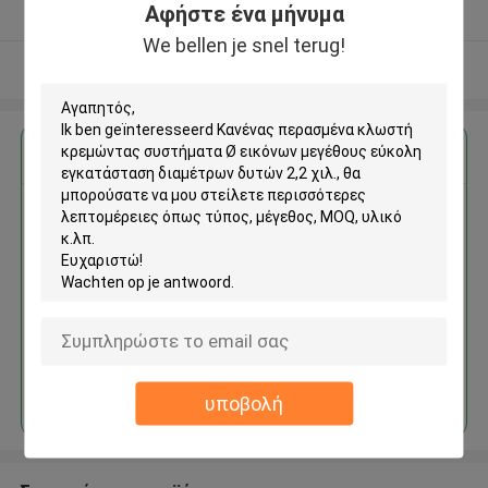
Αφήστε ένα μήνυμα
Ελεγχμένος προμηθευτής
We bellen je snel terug!
Δείτε περισσότερων
Αποκτήστε την καλύτερη τιμή για
Κανένας περασμένα κλωστή
κρεμώντας συστήματα Ø
εικόνων μεγέθους εύκολη
εγκατάσταση διαμέτρων
δυτών 2,2 χιλ.
Να συνεχίσει
υποβολή