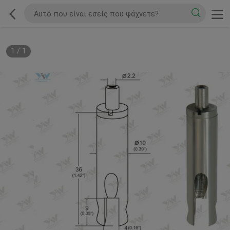
1
/
1