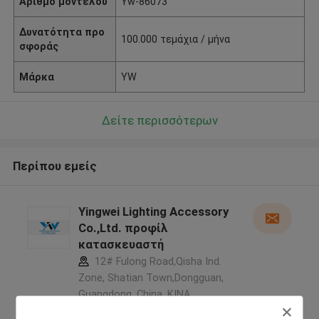
Αριθμό μοντέλου
Yw-86073
Δυνατότητα προ
100.000 τεμάχια / μήνα
σφοράς
Μάρκα
YW
Δείτε περισσότερων
Περίπου εμείς
Yingwei Lighting Accessory
Co.,Ltd. προφίλ
κατασκευαστή
12# Fulong Road,Qisha Ind.
Zone, Shatian Town,Dongguan,
Guangdong, China ,ΚΙΝΑ
5.0