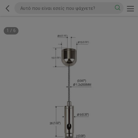
1
/
6