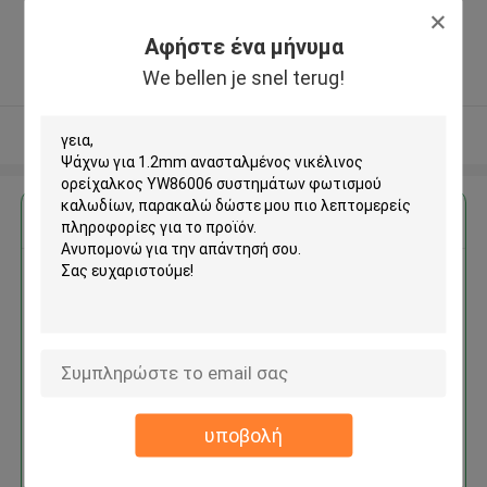
Zone, Shatian Town,Dongguan,
Guangdong, China ,ΚΙΝΑ
Αφήστε ένα μήνυμα
5.0
We bellen je snel terug!
Ελεγχμένος προμηθευτής
Δείτε περισσότερων
Αποκτήστε την καλύτερη τιμή για
1.2mm ανασταλμένος
νικέλινος ορείχαλκος
YW86006 συστημάτων
φωτισμού καλωδίων
υποβολή
Να συνεχίσει