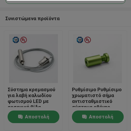
Συνιστώμενα προϊόντα
Σύστημα κρεμασμού
Ρυθμίσιμο Ρυθμίσιμο
Σπίτι
για λαβή καλωδίου
χρωματιστό σήμα
φωτισμού LED με
αντισταθμιστικό
αρσενική βίδα
σύστημα οθόνης
Προϊόντα
οθόνης LED
Αποστολή
Αποστολή
ερώτησης
ερώτησης
Βίντεο