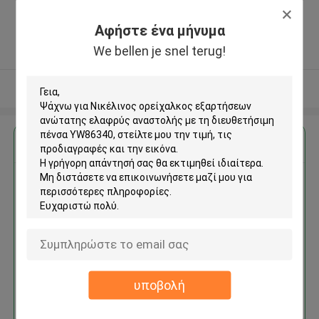
Zone, Shatian Town,Dongguan,
Guangdong, China ,ΚΙΝΑ
Αφήστε ένα μήνυμα
5.0
We bellen je snel terug!
Ελεγχμένος προμηθευτής
Δείτε περισσότερων
Αποκτήστε την καλύτερη τιμή για
Νικέλινος ορείχαλκος
εξαρτήσεων ανώτατης
ελαφρύς αναστολής με τη
διευθετήσιμη πένσα YW86340
υποβολή
Να συνεχίσει