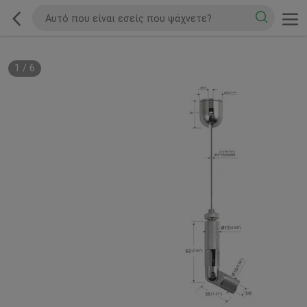
1
/
6