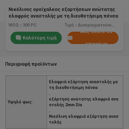
Νικέλινος ορείχαλκος εξαρτήσεων ανώτατης
ελαφρύς αναστολής με τη διευθετήσιμη πένσα
YW86340
MOQ：300 PC
Τιμή：Διαπραγματεύσιμα
Μας ελάτε σε
Καλύτερη τιμή
επαφή με
Περιγραφή προϊόντων
Ελαφριά εξάρτηση αναστολής με
τη διευθετήσιμη πένσα
,
εξάρτηση ανώτατης ελαφριά ανα
Υψηλό φως:
στολής 2mm Dia
,
Νικέλινη ελαφριά εξάρτηση ανασ
τολής