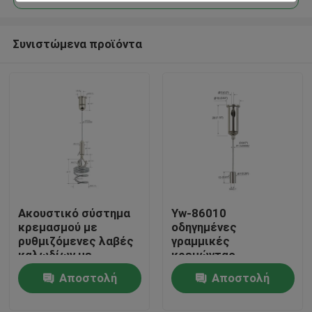
Συνιστώμενα προϊόντα
Ακουστικό σύστημα
Yw-86010
Σπίτι
κρεμασμού με
οδηγημένες
ρυθμιζόμενες λαβές
γραμμικές
καλωδίων με
κρεμώντας
Προϊόντα
καλώδιο 1,5 mm
εξαρτήσεις
Αποστολή
Αποστολή
ορείχαλκου φω'των
με την ένωση του
ερώτησης
ερώτησης
Βίντεο
σχοινιού καλωδίων