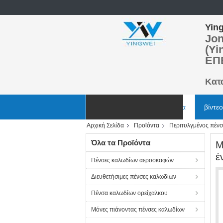
Ying
Jon
(Yi
ΕΠ
Κατ
Αρχική Σελίδα
Προϊόντα
βίντεο
Αρχική Σελίδα
Προϊόντα
Περιτυλγμένος πέν
Ζητήστε ένα απόσπασμα
Όλα τα Προϊόντα
Μ
έ
Πένσες καλωδίων αεροσκαφών
Διευθετήσιμες πένσες καλωδίων
Πένσα καλωδίων ορείχαλκου
Μόνες πιάνοντας πένσες καλωδίων