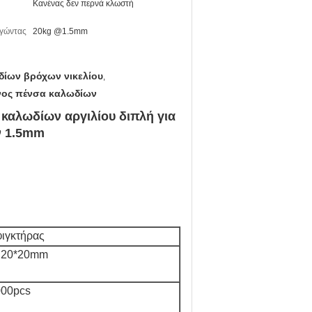
Κανένας δεν περνά κλωστή
ργώντας
20kg @1.5mm
ίων βρόχων νικελίου
,
νος πένσα καλωδίων
αλωδίων αργιλίου διπλή για
ν 1.5mm
ιγκτήρας
 20*20mm
000pcs