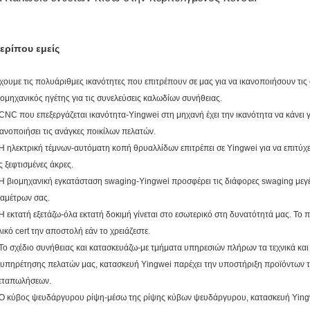
ερίπου εμείς
χουμε τις πολυάριθμες ικανότητες που επιτρέπουν σε μας για να ικανοποιήσουν τις σ
ιομηχανικός ηγέτης για τις συνελεύσεις καλωδίων συνήθειας.
 CNC που επεξεργάζεται ικανότητα-Yingwei στη μηχανή έχει την ικανότητα να κάνει
κανοποιήσει τις ανάγκες ποικίλων πελατών.
 Η ηλεκτρική τέμνων-αυτόματη κοπή θρυαλλίδων επιτρέπει σε Yingwei για να επιτύχε
ις ξεφτισμένες άκρες.
 Η βιομηχανική εγκατάσταση swaging-Yingwei προσφέρει τις διάφορες swaging μεγέ
ιαμέτρων σας.
 Η εκτατή εξετάζω-όλα εκτατή δοκιμή γίνεται στο εσωτερικό στη δυνατότητά μας. Το 
λικό cert την αποστολή εάν το χρειάζεστε.
 Το σχέδιο συνήθειας και κατασκευάζω-με τμήματα υπηρεσιών πλήρων τα τεχνικά κα
ξυπηρέτησης πελατών μας, κατασκευή Yingwei παρέχει την υποστήριξη προϊόντων τ
εταπωλήσεων.
 Ο κύβος ψευδάργυρου ρίψη-μέσω της ρίψης κύβων ψευδάργυρου, κατασκευή Yingwei