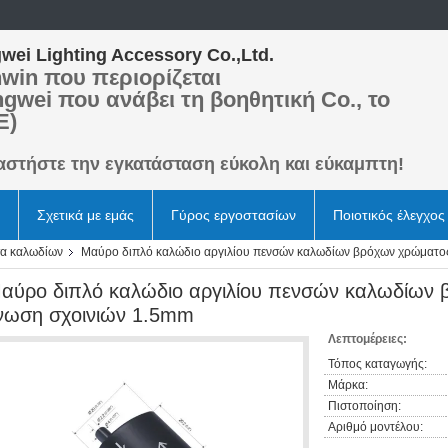
wei Lighting Accessory Co.,Ltd.
win που περιορίζεται
ngwei που ανάβει τη βοηθητική Co., το
Ε)
αστήστε την εγκατάσταση εύκολη και εύκαμπτη!
Σχετικά με εμάς
Γύρος εργοστασίων
Ποιοτικός έλεγχος
σα καλωδίων
Μαύρο διπλό καλώδιο αργιλίου πενσών καλωδίων βρόχων χρώματος
αύρο διπλό καλώδιο αργιλίου πενσών καλωδίων 
νωση σχοινιών 1.5mm
Λεπτομέρειες:
Τόπος καταγωγής:
Μάρκα:
Πιστοποίηση:
Αριθμό μοντέλου: