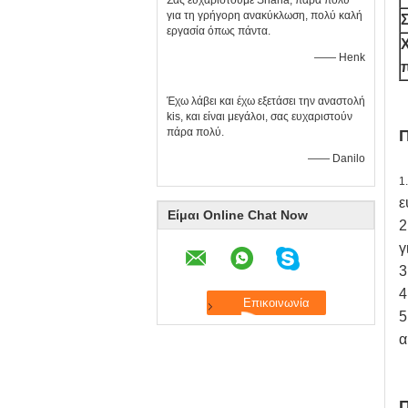
Σας ευχαριστούμε Shana, πάρα πολύ
για τη γρήγορη ανακύκλωση, πολύ καλή
εργασία όπως πάντα.
—— Henk
Έχω λάβει και έχω εξετάσει την αναστολή
kis, και είναι μεγάλοι, σας ευχαριστούν
πάρα πολύ.
Π
—— Danilo
1
ε
Είμαι Online Chat Now
2
γ
3
4
5
α
Π