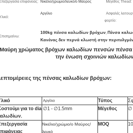
Επεξεργασία επιφάνειας:
Νικέλιο/χρώμιο/λευκό/ο Μαύρος
Μέγεθος Thead:
Αργίλιο
Ασφαλές λειτου
Υλικό:
φορτίο:
100kg πένσα καλωδίων βρόχων
Πένσα καλωδ
,
Επισημαίνω:
Κανένας δεν περνά κλωστή στην περιτυλγμέ
Μαύρη χρώματος βρόχων καλωδίων πενσών πένσα κ
την ένωση σχοινιών καλωδίω
επτομέρειες της πένσας καλωδίων βρόχων:
Υλικό
Τύπος
Σφ
Αργίλιο
οστούμι για το dia
∅1 - ∅1.5mm
Μέγεθος
∅
καλωδίων.
Επεξεργασία
MOQ
1
Νικέλιο/χρώμιο/ο Μαύρος/
επιφάνειας
λευκό