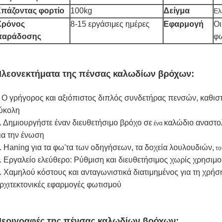
Σπάζοντας φορτίο
100kg
Δείγμα
Ελ
Χρόνος
8-15 εργάσιμες ημέρες
Εφαρμογή
Οι
παράδοσης
φω
λεονεκτήματα της πένσας καλωδίων βρόχων:
Ο γρήγορος και αξιόπιστος διπλός συνδετήρας πενσών, καθισ
.
ύκολη
. Δημιουργήστε έναν διευθετήσιμο βρόχο σε
καλώδιο αναστολ
ένα
ια την ένωση
. Haning για τα φω'τα των οδηγήσεων, τα δοχεία λουλουδιών,
το
. Εργαλείο ελεύθερο: Ρύθμιση και διευθετήσιμος χωρίς χρησιμ
. Χαμηλού κόστους και ανταγωνιστικά διατιμημένος για τη χρήση
ρχιτεκτονικές εφαρμογές φωτισμού
εριγραφές της πένσας καλωδίων βρόχων: