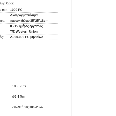
λής Όροι:
ς min:
1000 PC
Διαπραγματεύσιμα
ιες:
χαρτοκιβώτιο 35*25*18cm
8 - 15 ημέρες εργασίας
T/T, Western Union
άς:
2.000.000 PC μηνιαίως
1000PCS
∅1-1.5mm
Συνδετήρας καλωδίων